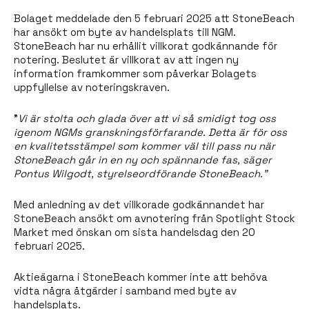
Bolaget meddelade den 5 februari 2025 att StoneBeach
har ansökt om byte av handelsplats till NGM.
StoneBeach har nu erhållit villkorat godkännande för
notering. Beslutet är villkorat av att ingen ny
information framkommer som påverkar Bolagets
uppfyllelse av noteringskraven.
"
Vi är stolta och glada över att vi så smidigt tog oss
igenom NGMs granskningsförfarande. Detta är för oss
en kvalitetsstämpel som kommer väl till pass nu när
StoneBeach går in en ny och spännande fas, säger
Pontus Wilgodt, styrelseordförande StoneBeach."
Med anledning av det villkorade godkännandet har
StoneBeach ansökt om avnotering från Spotlight Stock
Market med önskan om sista handelsdag den 20
februari 2025.
Aktieägarna i StoneBeach kommer inte att behöva
vidta några åtgärder i samband med byte av
handelsplats.