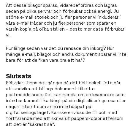
Att dessa bilagor sparas, vidarebefordras och lagras
sedan på olika servrar och förbrukar också energi. Ju
större e-mail storlek och ju fler personer vi inkluderar i
våra e-mailtrådar och ju fler personer som sparar en
varsin kopia på olika ställen – desto mer data förbrukar
vi.
Hur länge sedan var det du rensade din inkorg? Hur
många e-mail, bilagor och andra dokument sparar vi inte
bara för att de “kan vara bra att ha”?
Slutsats
Självklart finns det gånger då det helt enkelt inte går
att undvika att bifoga dokument till ett e-
postmeddelande. Det kan handla om en leverantör som
inte har kommit lika långt på sin digitaliseringsresa eller
någon internt som ännu inte hoppat på
digitaliseringståget. Kanske envisas de till och med
fortfarande med att skriva ut papperskopior eftersom
att det är “säkrast så”.