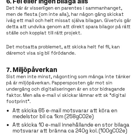
6. Fel eller ingen bilaga alls
Det här är visserligen en parentes i sammanhanget,
men de flesta (om inte alla), har någon gång skickat
iväg ett mail och helt missat själva bilagan. Givetvis går
detta att undvika genom att direkt spara bilagor på rätt
ställe och kopplat till rätt projekt.
Det motsatta problemet, att skicka helt fel fil, kan
däremot visa sig bli förödande.
7. Miljöpåverkan
Sist men inte minst, någonting som många inte tänker
på är miljöpåverkan. Pappersposten går mot sin
undergång och digitaliseringen är en stor bidragande
faktor. Men alla e-mail vi skickar lämnar ett sk “digital
footprint”.
Att skicka 65 e-mail motsvarar att köra en
medelstor bil ca 1km (258gCO2e)
Att skicka 10 e-mail innehållande en stor bilaga
motsvarar att bränna ca 240g kol. (100gCO2e)