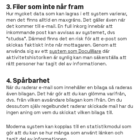
3. Filer som inte når fram
Hur mycket data som kan lagras i ett system varierar,
men det finns alltid en maxgräns. Det gäller även när
det kommer till e-mail. En full inkorg innebär att
inkommande post kan avvisas av systemet, dvs
“studsa”. Därmed finns det en risk för att e-post som
skickas faktiskt inte når mottagaren. Genom att
använda sig av ett
system som DocuWare
där
aktivitetshistoriken är synlig kan man säkerställa att
rätt personer har tagit del av informationen.
4. Spårbarhet
När du raderar e-mail som innehåller en bilaga så raderas
även bilagan. Det här gör att du kan glömma varifrån,
dvs. från vilken avsändare bilagan kom ifrån. Om du
dessutom själv regelbundet raderar skickade mail har du
ingen aning om vem du skickat vilken bilaga till.
Moderna system kan kopplas till en statistikmodul som
gör att du kan se hur många som använt länken och
tagit del av informationen.