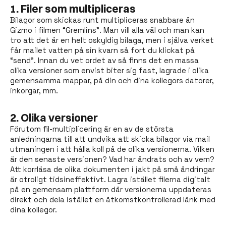
1. Filer som multipliceras
Bilagor som skickas runt multipliceras snabbare än
Gizmo i filmen “Gremlins”. Man vill alla väl och man kan
tro att det är en helt oskyldig bilaga, men i själva verket
får mailet vatten på sin kvarn så fort du klickat på
“send”. Innan du vet ordet av så finns det en massa
olika versioner som envist biter sig fast, lagrade i olika
gemensamma mappar, på din och dina kollegors datorer,
inkorgar, mm.
2. Olika versioner
Förutom fil-multiplicering är en av de största
anledningarna till att undvika att skicka bilagor via mail
utmaningen i att hålla koll på de olika versionerna. Vilken
är den senaste versionen? Vad har ändrats och av vem?
Att korrläsa de olika dokumenten i jakt på små ändringar
är otroligt tidsineffektivt. Lagra istället filerna digitalt
på en gemensam plattform där versionerna uppdateras
direkt och dela istället en åtkomstkontrollerad länk med
dina kollegor.